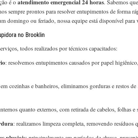
atendimento emergencial 24 horas
ação é o
. Sabemos que
os sempre prontos para resolver entupimentos de forma ráp
m domingo ou feriado, nossa equipe está disponível para 
pidora no Brooklin
viços, todos realizados por técnicos capacitados:
io
: resolvemos entupimentos causados por papel higiênico,
em cozinhas e banheiros, eliminamos gorduras e restos de
 internos quanto externos, com retirada de cabelos, folhas e s
rdura
: realizamos limpeza completa, removendo resíduos 
s pluviais
: principalmente em períodos de chuva, prevenin