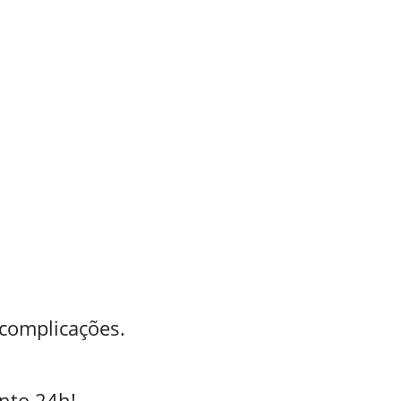
 complicações.
nto 24h!